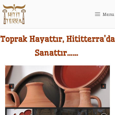
Skip
to
Menu
content
Toprak Hayattır, Hititterra’da
Sanattır……